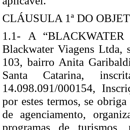
aplicável.
CLÁUSULA 1ª DO OBJET
1.1- A “BLACKWATER V
Blackwater Viagens Ltda, 
103, bairro Anita Garibald
Santa Catarina, ins
14.098.091/0001­54, Inscr
por estes termos, se obriga
de agenciamento, organi
programas de turismos, p