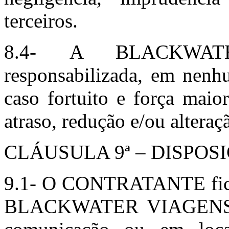
terceiros.
8.4- A BLACKWAT
responsabilizada, em nenhu
caso fortuito e força maio
atraso, redução e/ou alteraç
CLÁUSULA 9ª – DISPOS
9.1- O CONTRATANTE fica c
BLACKWATER VIAGENS a 