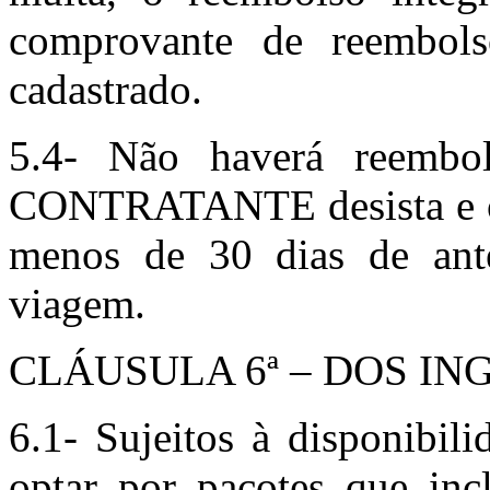
comprovante de reembols
cadastrado.
5.4- Não haverá reembo
CONTRATANTE desista e opt
menos de 30 dias de ante
viagem.
CLÁUSULA 6ª – DOS IN
6.1- Sujeitos à disponib
optar por pacotes que inc